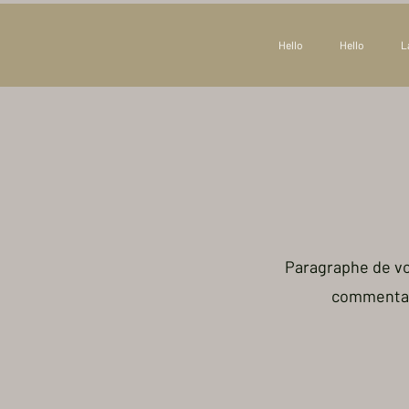
Hello
Hello
L
Paragraphe de vo
commentair